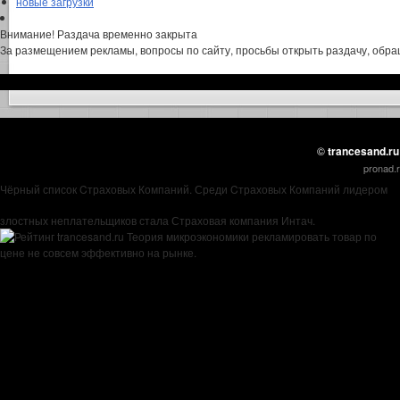
новые загрузки
Внимание! Раздача временно закрыта
За размещением рекламы, вопросы по сайту, просьбы открыть раздачу, обращ
©
trancesand.ru
pronad.
Чёрный список Cтраховых Компаний. Среди Cтраховых Компаний лидером
злостных неплательщиков стала Страховая компания Интач.
Теория микроэкономики рекламировать товар по
цене не совсем эффективно на рынке.