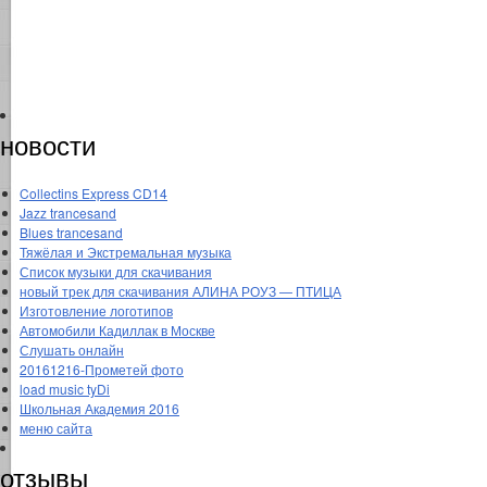
новости
Collectins Express CD14
Jazz trancesand
Blues trancesand
Тяжёлая и Экстремальная музыка
Список музыки для скачивания
новый трек для скачивания АЛИНА РОУЗ — ПТИЦА
Изготовление логотипов
Автомобили Кадиллак в Москве
Слушать онлайн
20161216-Прометей фото
load music tyDi
Школьная Академия 2016
меню сайта
отзывы