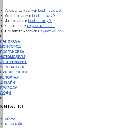
Александр
к записи
load music tyDi
Getfree
к записи
load music tyDi
Julia
к записи
load music tyDi
Яна
к записи
Слушать онлайн
Елизавета
к записи
Слушать онлайн
ПАНОРАМА
МОЙ ГОРОД
ПОСТАНОВКА
ФОТОМОДЕЛИ
ЭКСПЕРИМЕНТ
ЧЁРНО-БЕЛОЕ
ПУТЕШЕСТВИЯ
РЕПОРТАЖ
ДИЗАЙН
ПРИРОДА
ЛЮДИ
каталог
arhive
карта сайта