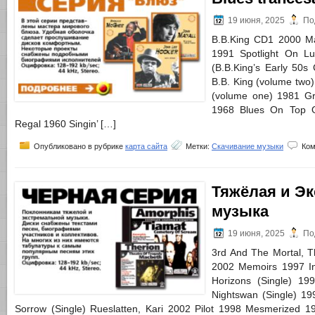
19 июня, 2025
По
B.B.King CD1 2000 Ma
1991 Spotlight On Lu
(B.B.King’s Early 50s
B.B. King (volume two
(volume one) 1981 Gr
1968 Blues On Top O
Regal 1960 Singin’ […]
Опубликовано в рубрике
карта сайта
Метки:
Скачивание музыки
Ком
Тяжёлая и Э
музыка
19 июня, 2025
По
3rd And The Mortal, T
2002 Memoirs 1997 I
Horizons (Single) 19
Nightswan (Single) 19
Sorrow (Single) Rueslatten, Kari 2002 Pilot 1998 Mesmerized 