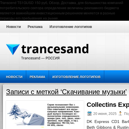
Transcend TS1GUSD 150 руб, Обзор, Доставка, для большинства компаний
потребительского сектора определение величины рекламного бюджета
является важнейшим инвестиционным решением меняется в разные
периоды его пребывания на рынке.
Новости
Реклама
Изготовление логотипов
НОВОСТИ
РЕКЛАМА
ИЗГОТОВЛЕНИЕ ЛОГОТИПОВ
Записи с меткой ‘Скачивание музыки’
Collectins Ex
20 июня, 2025
По
DK Express CD1 Barb
Beth Gibbons & Rusti