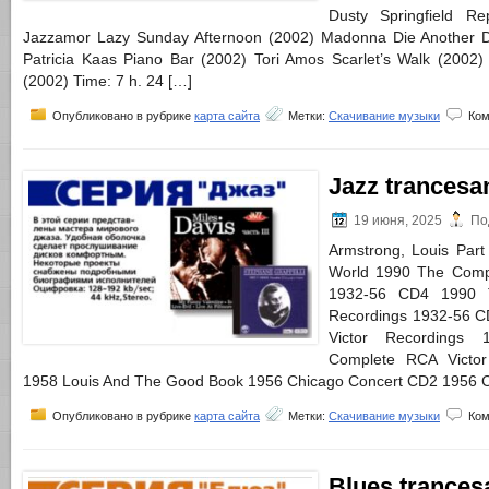
Dusty Springfield Re
Jazzamor Lazy Sunday Afternoon (2002) Madonna Die Another D
Patricia Kaas Piano Bar (2002) Tori Amos Scarlet’s Walk (2002
(2002) Time: 7 h. 24 […]
Опубликовано в рубрике
карта сайта
Метки:
Скачивание музыки
Ком
Jazz trancesa
19 июня, 2025
По
Armstrong, Louis Par
World 1990 The Compl
1932-56 CD4 1990 
Recordings 1932-56 
Victor Recordings
Complete RCA Victo
1958 Louis And The Good Book 1956 Chicago Concert CD2 1956 
Опубликовано в рубрике
карта сайта
Метки:
Скачивание музыки
Ком
Blues trances